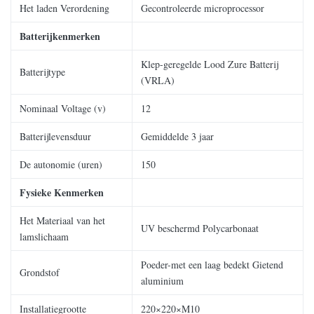
Het laden Verordening
Gecontroleerde microprocessor
Batterijkenmerken
Klep-geregelde Lood Zure Batterij
Batterijtype
(VRLA)
Nominaal Voltage (v)
12
Batterijlevensduur
Gemiddelde 3 jaar
De autonomie (uren)
150
Fysieke Kenmerken
Het Materiaal van het
UV beschermd Polycarbonaat
lamslichaam
Poeder-met een laag bedekt Gietend
Grondstof
aluminium
Installatiegrootte
220×220×M10