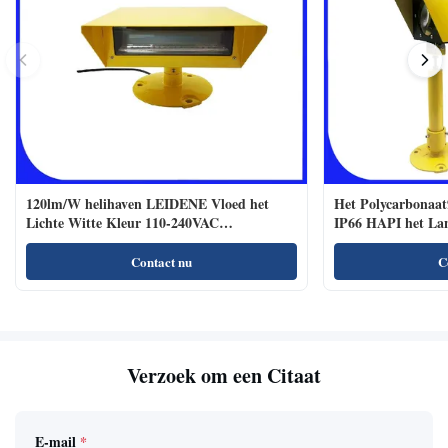
120lm/W helihaven LEIDENE Vloed het
Het Polycarbonaat
Lichte Witte Kleur 110-240VAC
IP66 HAPI het La
Regelmatige Branden
Contact nu
C
Verzoek om een Citaat
E-mail
*