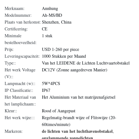
Merknaam:
Annhung
Modelnummer:
Ah-MS/BD
Plaats van herkomst:
Shenzhen, China
Certificering:
CE
Minimale
1 stuk
bestelhoeveelheid:
Prijs:
USD 1-260 per piece
Leveringscapaciteit:
1000 Stukken per Maand
Type::
Van het LEIDENE de Lichten Luchtvaartobstakel
Het werk Voltage
DC12V (Zonne aangedreven Manier)
(V)::
Lampmacht (w)::
5W*4PCS
IP Classificatie::
IP67
Het Materiaal van
Het Aluminium van het matrijzenafgietsel
het lamplichaam::
Kleur::
Rood of Aangepast
Het werk wijze:::
Regelmatig-brandt wijze of Flitswijze (20-
60times/minute)
de lichten van het luchthavenobstakel
Markeren:
,
opvlammende zonnelichten