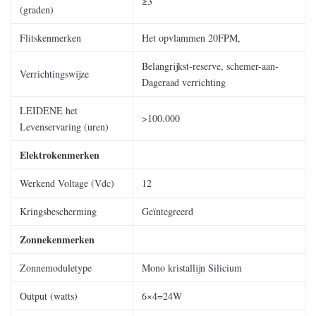
≥3
(graden)
Flitskenmerken
Het opvlammen 20FPM,
Belangrijkst-reserve, schemer-aan-
Verrichtingswijze
Dageraad verrichting
LEIDENE het
>100.000
Levenservaring (uren)
Elektrokenmerken
Werkend Voltage (Vdc)
12
Kringsbescherming
Geïntegreerd
Zonnekenmerken
Zonnemoduletype
Mono kristallijn Silicium
Output (watts)
6×4=24W