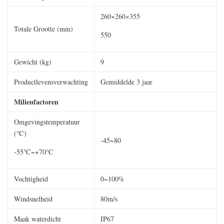
260×260×355
Totale Grootte (mm)
550
Gewicht (kg)
9
Productlevensverwachting
Gemiddelde 3 jaar
Milieufactoren
Omgevingstemperatuur
(℃)
-45~80
-55℃~+70℃
Vochtigheid
0~100%
Windsnelheid
80m/s
Maak waterdicht
IP67