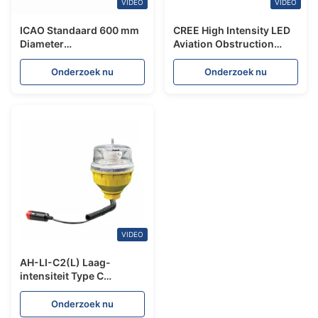
VIDEO
VIDEO
ICAO Standaard 600 mm
CREE High Intensity LED
Diameter
Aviation Obstruction
Vliegtuigwaarschuwingsbol
Light met dagintensiteit
Gemaakt van Glasvezel
≥20.000cd en UV
Onderzoek nu
Onderzoek nu
Versterkt Polyesterhars
beschermd
voor
polycarbonaat
Luchtvaartobstructie
VIDEO
AH-LI-C2(L) Laag-
intensiteit Type C
Luchtvaartobstakelverlichting
40-400cd
Onderzoek nu