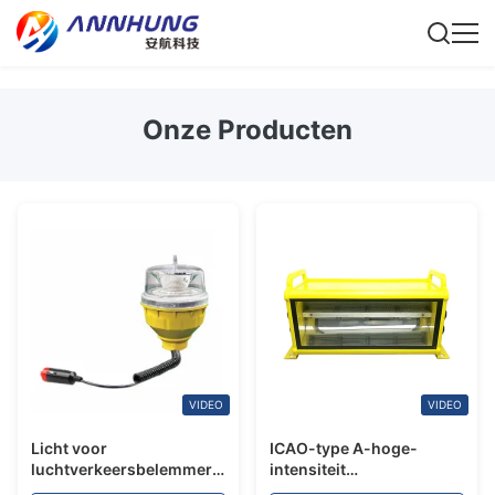
Onze Producten
VIDEO
VIDEO
Licht voor
ICAO-type A-hoge-
luchtverkeersbelemmeringen
intensiteit
van type C met 60FPM-
luchtvaartobstructielicht