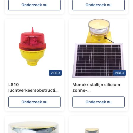
flits en magnetische
met 200.000cd CREE-
Onderzoek nu
Onderzoek nu
basis voor voertuigen
LED-licht met
dagintensiteit en IP68
waterdicht
VIDEO
VIDEO
L810
Monokristallijn silicium
luchtverkeersobstructielamp
zonne-
met
luchtvaartobstructie licht
polycarbonaatmateriaal
voor 10%-95%RH
Onderzoek nu
Onderzoek nu
en ICAO-bijlage 14
vochtigheid omgevingen