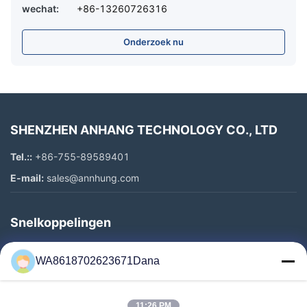
wechat:
+86-13260726316
Onderzoek nu
SHENZHEN ANHANG TECHNOLOGY CO., LTD
Tel.::
+86-755-89589401
E-mail:
sales@annhung.com
Snelkoppelingen
Thuis
WA8618702623671Dana
Producten
Video's
11:26 PM