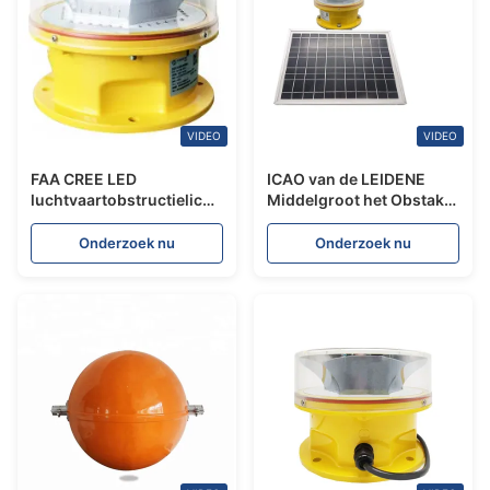
VIDEO
VIDEO
FAA CREE LED
ICAO van de LEIDENE
luchtvaartobstructielicht
Middelgroot het Obstakel
met een intensiteit ≥
Licht UV Beschermd
2000cd en GPS-
Polycarbonaat
Onderzoek nu
Onderzoek nu
synchronisatie voor
Intensiteitsluchtvaart
toepassingen met een
gemiddelde intensiteit