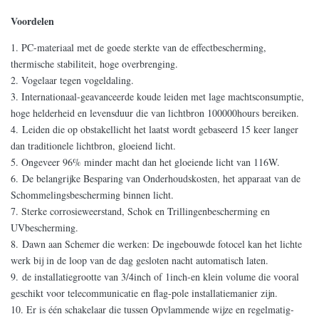
Voordelen
1.
PC-materiaal met de goede sterkte van de effectbescherming,
thermische stabiliteit, hoge overbrenging.
2.
Vogelaar tegen vogeldaling.
3.
Internationaal-geavanceerde koude leiden met lage machtsconsumptie,
hoge helderheid en levensduur die van lichtbron 100000hours bereiken.
4.
Leiden die op
obstakellicht het laatst wordt
gebaseerd
15 keer langer
dan traditionele lichtbron, gloeiend licht.
5.
Ongeveer 96% minder macht dan het gloeiende licht van 116W.
6.
De belangrijke Besparing van Onderhoudskosten, het apparaat van de
Schommelingsbescherming binnen licht.
7.
Sterke corrosieweerstand, Schok en Trillingenbescherming en
UVbescherming.
8.
Dawn aan Schemer die werken: De ingebouwde fotocel
kan het lichte
werk bij in de loop van de dag gesloten nacht automatisch laten.
9.
de installatiegrootte van 3/4inch of 1inch-
en klein volume die vooral
geschikt voor telecommunicatie en flag-pole installatiemanier zijn.
10.
Er is één schakelaar die tussen Opvlammende wijze en regelmatig-