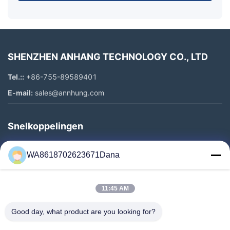
SHENZHEN ANHANG TECHNOLOGY CO., LTD
Tel.::
+86-755-89589401
E-mail:
sales@annhung.com
Snelkoppelingen
Thuis
WA8618702623671Dana
Producten
Video's
11:45 AM
Over Ons
Fabriekstocht
Good day, what product are you looking for?
Kwaliteitscontrole