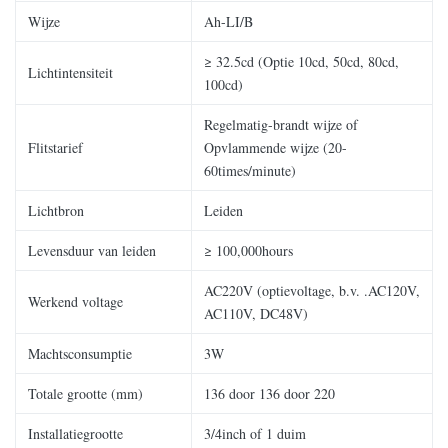
Wijze
Ah-LI/B
≥ 32.5cd (Optie 10cd, 50cd, 80cd,
Lichtintensiteit
100cd)
Regelmatig-brandt wijze of
Flitstarief
Opvlammende wijze (20-
60times/minute)
Lichtbron
Leiden
Levensduur van leiden
≥ 100,000hours
AC220V (optievoltage, b.v. .AC120V,
Werkend voltage
AC110V, DC48V)
Machtsconsumptie
3W
Totale grootte (mm)
136 door 136 door 220
Installatiegrootte
3/4inch of 1 duim