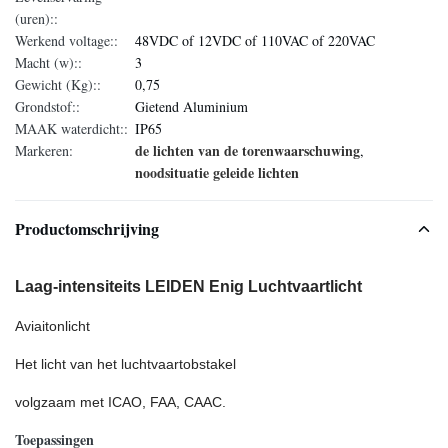
(uren)::
Werkend voltage::
48VDC of 12VDC of 110VAC of 220VAC
Macht (w)::
3
Gewicht (Kg)::
0,75
Grondstof::
Gietend Aluminium
MAAK waterdicht::
IP65
de lichten van de torenwaarschuwing
Markeren:
,
noodsituatie geleide lichten
Productomschrijving
Laag-intensiteits LEIDEN Enig Luchtvaartlicht
Aviaitonlicht
Het licht van het luchtvaartobstakel
volgzaam met ICAO, FAA, CAAC.
Toepassingen