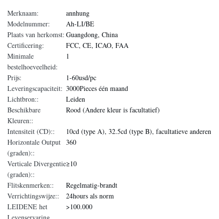
Merknaam:
annhung
Modelnummer:
Ah-LI/BE
Plaats van herkomst:
Guangdong, China
Certificering:
FCC, CE, ICAO, FAA
Minimale
1
bestelhoeveelheid:
Prijs:
1-60usd/pc
Leveringscapaciteit:
3000Pieces één maand
Lichtbron::
Leiden
Beschikbare
Rood (Andere kleur is facultatief)
Kleuren::
Intensiteit (CD)::
10cd (type A), 32.5cd (type B), facultatieve anderen
Horizontale Output
360
(graden)::
Verticale Divergentie
≥10
(graden)::
Flitskenmerken::
Regelmatig-brandt
Verrichtingswijze::
24hours als norm
LEIDENE het
>100.000
Levenservaring