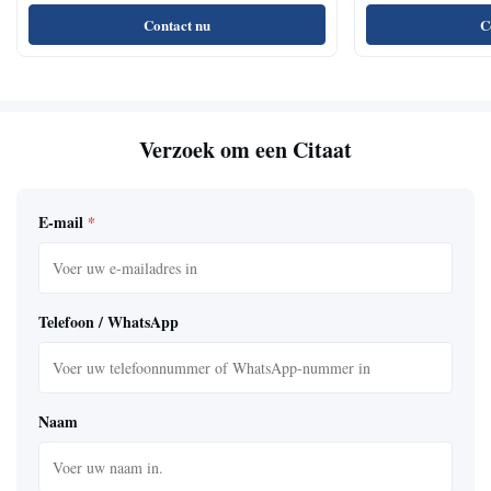
Regelmatige Branden
Contact nu
C
Verzoek om een Citaat
E-mail
*
Telefoon / WhatsApp
Naam