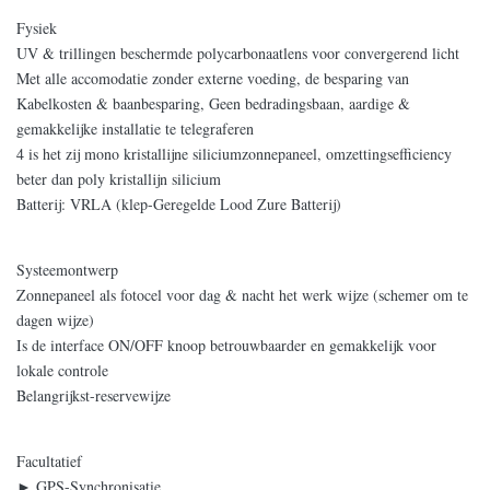
Fysiek
Gewicht
9Kg
UV & trillingen beschermde polycarbonaatlens voor convergerend licht
Omgevingstemperatuur
-45℃~+80℃
Met alle accomodatie zonder externe voeding, de besparing van
Kabelkosten & baanbesparing, Geen bedradingsbaan, aardige &
Windsnelheid
80m/s
gemakkelijke installatie te telegraferen
4 is het zij mono kristallijne siliciumzonnepaneel, omzettingsefficiency
Beschermingsnorm
IP67
beter dan poly kristallijn silicium
Batterij: VRLA (klep-Geregelde Lood Zure Batterij)
Systeemontwerp
Zonnepaneel als fotocel voor dag & nacht het werk wijze (schemer om te
dagen wijze)
Is de interface ON/OFF knoop betrouwbaarder en gemakkelijk voor
lokale controle
Belangrijkst-reservewijze
Facultatief
► GPS-Synchronisatie