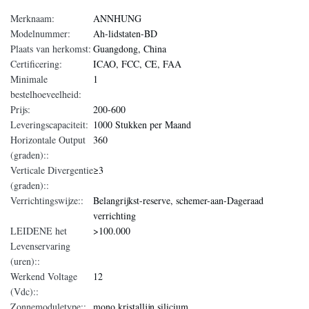
Merknaam:
ANNHUNG
Modelnummer:
Ah-lidstaten-BD
Plaats van herkomst:
Guangdong, China
Certificering:
ICAO, FCC, CE, FAA
Minimale
1
bestelhoeveelheid:
Prijs:
200-600
Leveringscapaciteit:
1000 Stukken per Maand
Horizontale Output
360
(graden)::
Verticale Divergentie
≥3
(graden)::
Verrichtingswijze::
Belangrijkst-reserve, schemer-aan-Dageraad
verrichting
LEIDENE het
>100.000
Levenservaring
(uren)::
Werkend Voltage
12
(Vdc)::
Zonnemoduletype::
mono kristallijn silicium