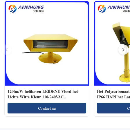
120lm/W helihaven LEIDENE Vloed het
Het Polycarbonaat
Lichte Witte Kleur 110-240VAC
IP66 HAPI het La
Regelmatige Branden
Contact nu
C