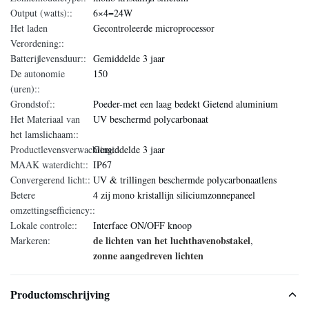
Output (watts)::
6×4=24W
Het laden
Gecontroleerde microprocessor
Verordening::
Batterijlevensduur::
Gemiddelde 3 jaar
De autonomie
150
(uren)::
Grondstof::
Poeder-met een laag bedekt Gietend aluminium
Het Materiaal van
UV beschermd polycarbonaat
het lamslichaam::
Productlevensverwachting::
Gemiddelde 3 jaar
MAAK waterdicht::
IP67
Convergerend licht::
UV & trillingen beschermde polycarbonaatlens
Betere
4 zij mono kristallijn siliciumzonnepaneel
omzettingsefficiency::
Lokale controle::
Interface ON/OFF knoop
de lichten van het luchthavenobstakel
Markeren:
,
zonne aangedreven lichten
Productomschrijving