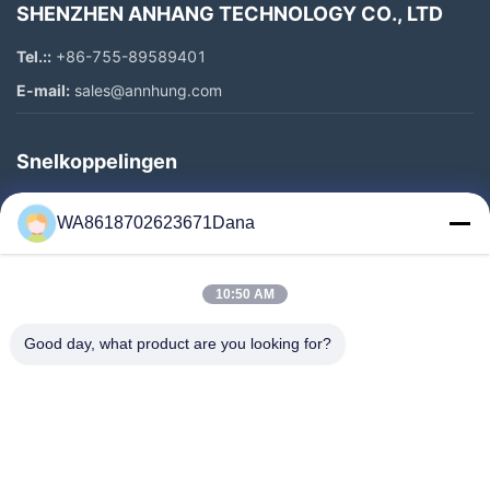
SHENZHEN ANHANG TECHNOLOGY CO., LTD
Tel.::
+86-755-89589401
E-mail:
sales@annhung.com
Snelkoppelingen
Thuis
WA8618702623671Dana
Producten
Video's
10:50 AM
Over Ons
Fabriekstocht
Good day, what product are you looking for?
Kwaliteitscontrole
Neem Contact Met Ons Op
Nieuws
Gevallen