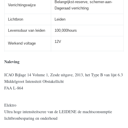
Belangrijkst-reserve, schemer-aan-
Verrichtingswijze
Dageraad verrichting
Lichtbron
Leiden
Levensduur van leiden
100,000hours
12V
Werkend voltage
Het Materiaal van het
UV beschermd Polycarbonaat
Naleving
lamslichaam
Poeder-met een laag bedekt Gietend
ICAO Bijlage 14 Volume 1, Zesde uitgave, 2013, het Type B van lijst 6.3
Grondstof
aluminium
Middelgroot Intensiteit Obstakellicht
FAA L-864
De autonomie (uren)
150
Machtsconsumptie
6×4=24w
Elektro
Ultra hoge intensiteitscree van de LEIDENE de machtsconsumptie
Totale Grootte (mm)
260 × 260× 335
lichtbronbesparing en onderhoud
Installatiegrootte (mm)
220 × 220× M10