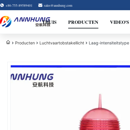
+86-755-89589401
sales@annhung.com
THUIS
PRODUCTEN
VIDEO'S
Producten
Luchtvaartobstakellicht
Laag-intensiteitstyp