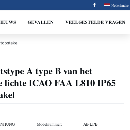
Nederlandse
NIEUWS
GEVALLEN
VEELGESTELDE VRAGEN
rtobstakel
itstype A type B van het
 lichte ICAO FAA L810 IP65
akel
NNHUNG
Modelnummer:
Ah-LI/B