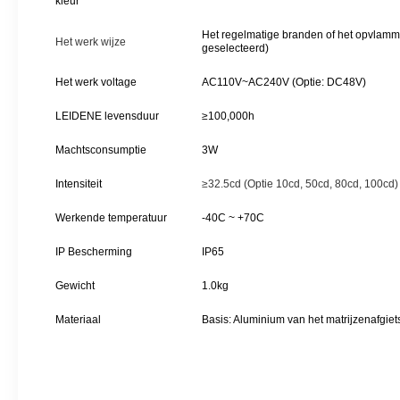
kleur
Het regelmatige branden of het opvlamm
Het werk wijze
geselecteerd)
Het werk voltage
AC110V~AC240V (Optie: DC48V)
LEIDENE levensduur
≥100,000h
Machtsconsumptie
3W
Intensiteit
≥32.5cd (Optie 10cd, 50cd, 80cd, 100cd)
Werkende temperatuur
-40C ~ +70C
IP Bescherming
IP65
Gewicht
1.0kg
Materiaal
Basis: Aluminium van het matrijzenafgiet