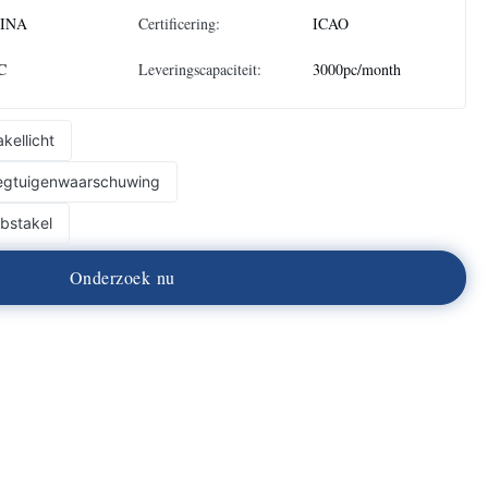
INA
Certificering:
ICAO
C
Leveringscapaciteit:
3000pc/month
kellicht
liegtuigenwaarschuwing
obstakel
O
n
d
e
r
z
o
e
k
n
u