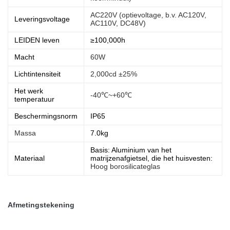
AC220V (optievoltage, b.v. AC120V,
Leveringsvoltage
AC110V, DC48V)
LEIDEN leven
≥100,000h
Macht
60W
Lichtintensiteit
2,000cd ±25%
Het werk
-40℃~+60℃
temperatuur
Beschermingsnorm
IP65
Massa
7.0kg
Basis: Aluminium van het
Materiaal
matrijzenafgietsel, die het huisvesten:
Hoog borosilicateglas
Afmetingstekening