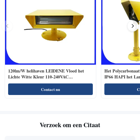
120lm/W helihaven LEIDENE Vloed het
Het Polycarbonaat
Lichte Witte Kleur 110-240VAC
IP66 HAPI het La
Regelmatige Branden
Contact nu
C
Verzoek om een Citaat