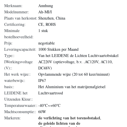
Merknaam:
Annhung
Modelnummer:
Ah-MI/I
Plaats van herkomst:
Shenzhen, China
Certificering:
CE, ROHS
Minimale
1 stuk
bestelhoeveelheid:
Prijs:
negotiable
Leveringscapaciteit:
1000 Stukken per Maand
Type::
Van het LEIDENE de Lichten Luchtvaartobstakel
IWorkingsvoltage
AC220V (optievoltage, b.v. .AC120V, AC110,
(V)::
DC48V)
Het werk wijze::
Opvlammende wijze (20 tot 60 keer/minuut)
waterbewijs::
IP67
basis::
Het Aluminium van het matrijzenafgietsel
LEIDENE het
Luchtvaartrood
Uitzenden Kleur::
Temperatuurwaaier::
-40℃~+60℃
Machtsconsumptie::
60W
de verlichting van het torenobstakel
Markeren:
,
de geleide lichten van de