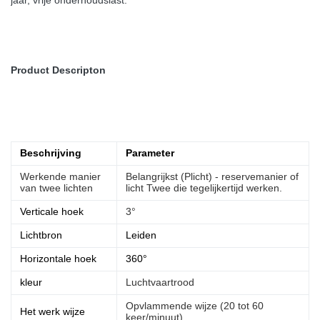
jaar, vrije onderhoudslast.
Product Descripton
Beschrijving
Parameter
Werkende manier
Belangrijkst (Plicht) - reservemanier of
van twee lichten
licht Twee die tegelijkertijd werken.
Verticale hoek
3°
Lichtbron
Leiden
Horizontale hoek
360°
kleur
Luchtvaartrood
Opvlammende wijze (20 tot 60
Het werk wijze
keer/minuut)