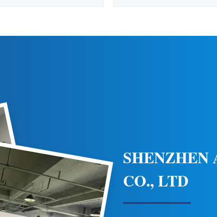
zicht Helikopteroppervlak Flood
vochtigheid omgevingen Products
eady burning Wit 110-240VAC
Windsnelheid 80 m/s Beschikba
ad Light LED-oppervlakte-
Rood Kleuren uitzenden Rood 
verlichting wordt gebruikt om's
10%-95% RH (geen condensatie
het gehele heliportgebied te
van de lampkarosserie UV b
niforme oppervlakteverlichting ...
polycarbonaat Standaard
SHENZHEN
CO., LTD