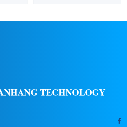
pecificaties
ontworpen voor optimale plaatsing op
re LED-kleur
verhoogde posities om te dienen als
Vochtigheid
identificatie- en locatiebaken voor
) Materiaal
luchthavens tijdens nachtoperaties. Dit
eschermd
roterende baken zorgt voor een duidelijke
 ...
zichtbaarheid zonder piloten op korte ...
 ANHANG TECHNOLOGY