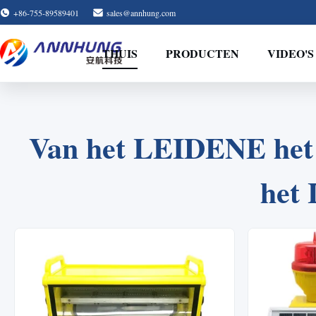
+86-755-89589401
sales@annhung.com
THUIS
PRODUCTEN
VIDEO'S
Van het LEIDENE het 
het 