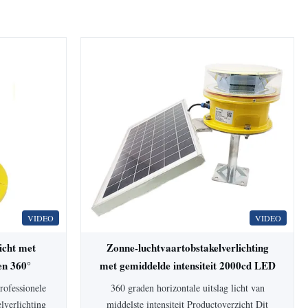
VIDEO
VIDEO
icht met
Zonne-luchtvaartobstakelverlichting
en 360°
met gemiddelde intensiteit 2000cd LED
360°
ofessionele
360 graden horizontale uitslag licht van
lverlichting
middelste intensiteit Productoverzicht Dit