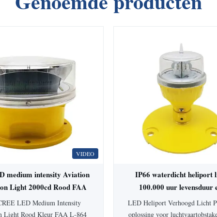
Genoemde producten
VIDEO
medium intensity Aviation
IP66 waterdicht heliport l
ion Light 2000cd Rood FAA
100.000 uur levensduur 
4 voor hoge gebouwen
straalhoek
CREE LED Medium Intensity
LED Heliport Verhoogd Licht Pr
on Light Rood Kleur FAA L-864
oplossing voor luchtvaartobstake