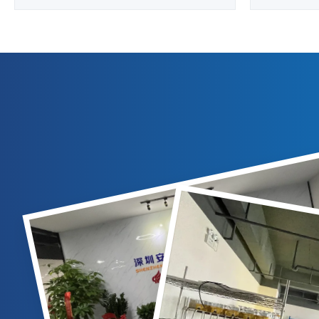
Productoverzicht Professionele op zonne-
Productover
energie werkende luchtvaartobstakellamp
Light St
ontworpen voor taxibaanrandverlichting,
Helip
FATO (Final Approach and Takeoff Area) en
helikopter
TLOF (Touchdown and Lift-off Area)
nachts 
toepassingen. Technische ...
verlichten.u