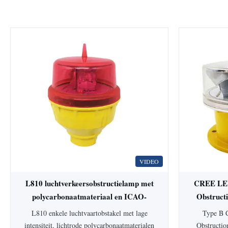
VIDEO
L810 luchtverkeersobstructielamp met
CREE LED 
polycarbonaatmateriaal en ICAO-
Obstruct
bijlage 14
L-86
L810 enkele luchtvaartobstakel met lage
Type B 
intensiteit, lichtrode polycarbonaatmaterialen
Obstructi