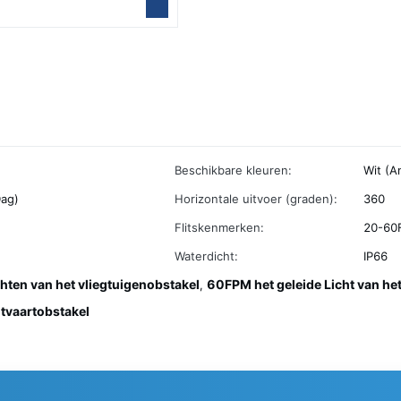
Beschikbare kleuren:
Wit (A
ag)
Horizontale uitvoer (graden):
360
Flitskenmerken:
20-60F
Waterdicht:
IP66
en van het vliegtuigenobstakel
60FPM het geleide Licht van he
,
tvaartobstakel