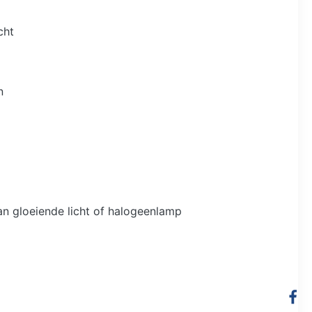
cht
n
an gloeiende licht of halogeenlamp