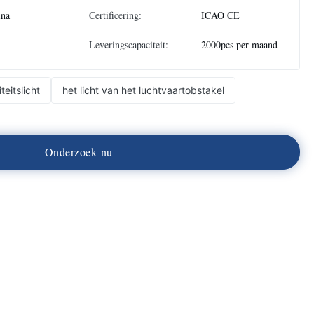
ina
Certificering:
ICAO CE
Leveringscapaciteit:
2000pcs per maand
teitslicht
het licht van het luchtvaartobstakel
O
n
d
e
r
z
o
e
k
n
u