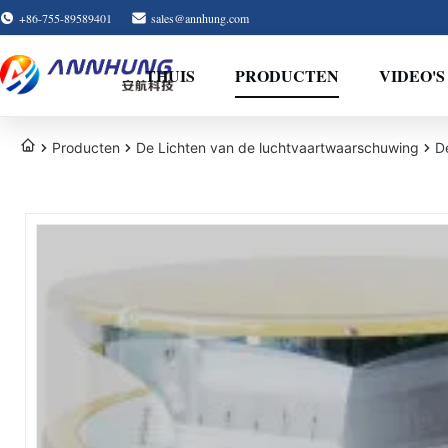
+86-755-89589401
sales@annhung.com
THUIS
PRODUCTEN
VIDEO'S
Producten
De Lichten van de luchtvaartwaarschuwing
D