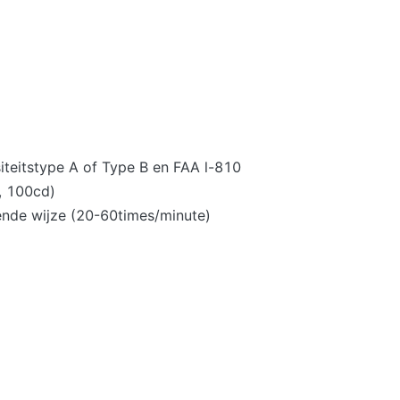
siteitstype A of Type B en FAA l-810
d, 100cd)
ende wijze (20-60times/minute)