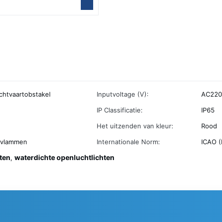
chtvaartobstakel
Inputvoltage (V):
AC220V
IP Classificatie:
IP65
Het uitzenden van kleur:
Rood
pvlammen
Internationale Norm:
ICAO (
ten
waterdichte openluchtlichten
,