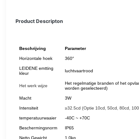
Product Descripton
Beschrijving
Parameter
Horizontale hoek
360°
LEIDENE emtting
luchtvaartrood
kleur
Het regelmatige branden of het opvl
Het werk wijze
worden geselecteerd)
Macht
3W
Intensiteit
≥32.5cd (Optie 10cd, 50cd, 80cd, 10
temperatuurwaaier
-40C ~ +70C
Beschermingsnorm
IP65
Netto Gewicht
1.0kg