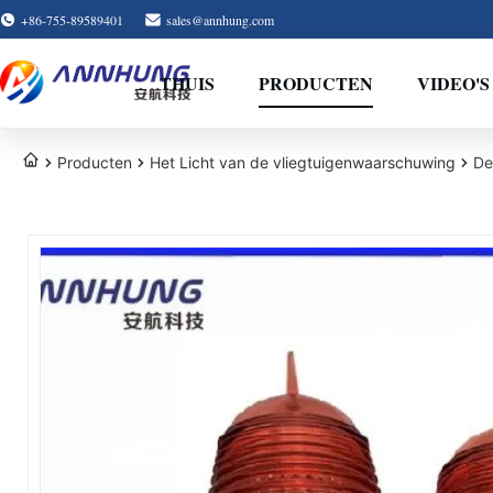
+86-755-89589401
sales@annhung.com
THUIS
PRODUCTEN
VIDEO'S
Producten
Het Licht van de vliegtuigenwaarschuwing
De