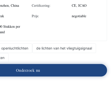
nzhen, China
Certificering:
CE, ICAO
tuk
Prijs:
negotiable
0 Stukken per
and
 openluchtlichten
de lichten van het vliegtuigsignaal
ten
O
n
d
e
r
z
o
e
k
n
u